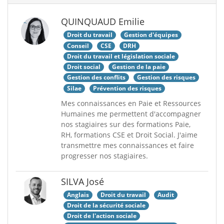
QUINQUAUD Emilie
Droit du travail
Gestion d'équipes
Conseil
CSE
DRH
Droit du travail et législation sociale
Droit social
Gestion de la paie
Gestion des conflits
Gestion des risques
Silae
Prévention des risques
Mes connaissances en Paie et Ressources
Humaines me permettent d'accompagner
nos stagiaires sur des formations Paie,
RH, formations CSE et Droit Social. J'aime
transmettre mes connaissances et faire
progresser nos stagiaires.
SILVA José
Anglais
Droit du travail
Audit
Droit de la sécurité sociale
Droit de l'action sociale