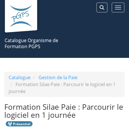
Aller au menu principal
Aller au contenu principal
Personnaliser l'interface
Togg
Rechercher 
Catalogue Organisme de
Formation PGPS
Catalogue
Gestion de la Paie
Formation Silae Paie : Parcourir le logiciel en 1
journée
Formation Silae Paie : Parcourir le
logiciel en 1 journée
Présentiel