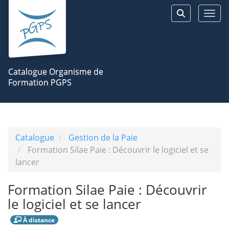
Aller au menu principal
Aller au contenu principal
Personnaliser l'interface
Togg
Rechercher 
Catalogue Organisme de
Formation PGPS
Catalogue
Gestion de la Paie
Formation Silae Paie : Découvrir le logiciel et se
lancer
Formation Silae Paie : Découvrir
le logiciel et se lancer
À distance