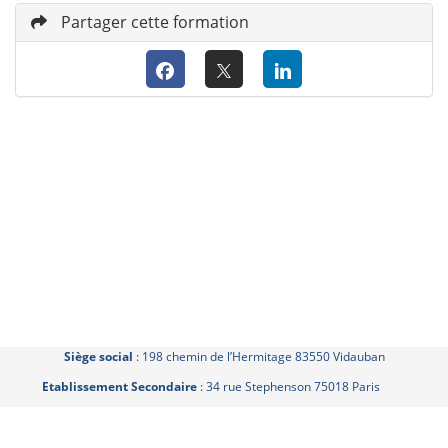
Partager cette formation
Siège social
: 198 chemin de l’Hermitage 83550 Vidauban
Etablissement Secondaire
: 34 rue Stephenson 75018 Paris
SAS au Capital de 10 000 € - Code NAF (APE) 7830Z - SIRET : 879 262 988
00014