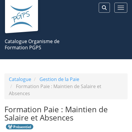
Aller au menu principal
Aller au contenu principal
Personnaliser l'interface
Togg
Rechercher 
Catalogue Organisme de
Formation PGPS
Catalogue
Gestion de la Paie
Formation Paie : Maintien de Salaire et
Absences
Formation Paie : Maintien de
Salaire et Absences
Présentiel