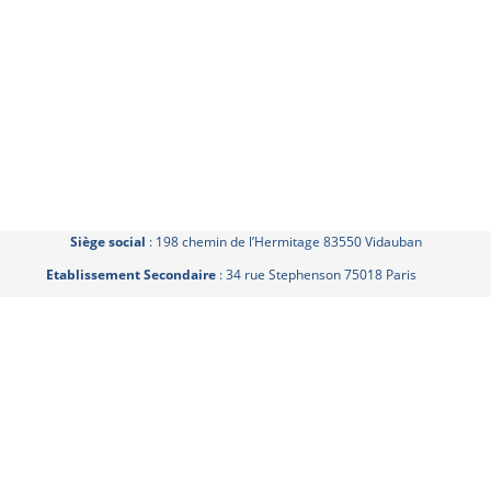
Siège social
: 198 chemin de l’Hermitage 83550 Vidauban
Etablissement Secondaire
: 34 rue Stephenson 75018 Paris
SAS au Capital de 10 000 € - Code NAF (APE) 7830Z - SIRET : 879 262 988
00014
Déclaration enregistrée sous le n° 93830718683 auprès du Préfet de la
région Région Provence Alpes Côtes d'Azur
Catalogue de formation propulsé par Dendreo,
logiciel spécialisé pour
centres et organismes de formation
Déclaration d'accessibilité
: partiellement conforme