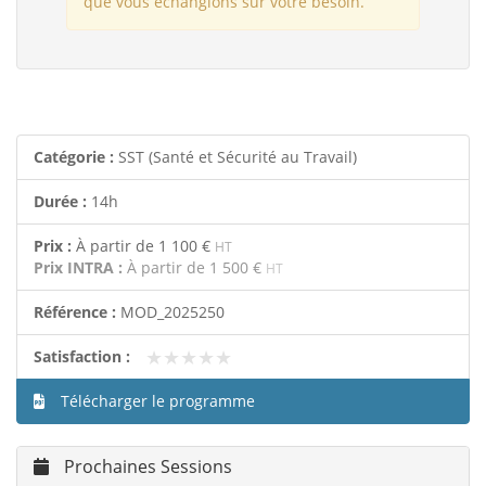
que vous échangions sur votre besoin.
Catégorie :
SST (Santé et Sécurité au Travail)
Durée :
14h
Prix :
À partir de
1 100 €
HT
Prix INTRA :
À partir de
1 500 €
HT
Référence :
MOD_2025250
★★★★★
★★★★★
Satisfaction :
Télécharger le programme
Prochaines Sessions