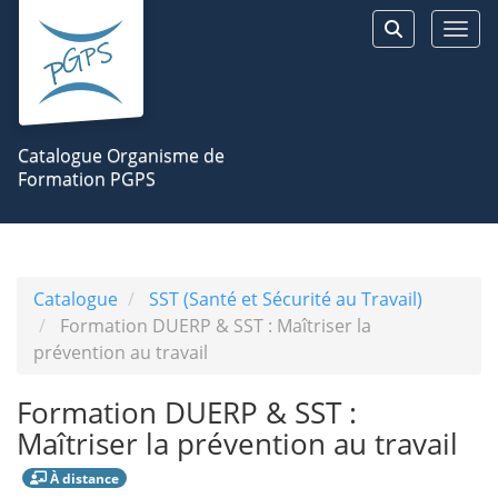
Aller au menu principal
Aller au contenu principal
Personnaliser l'interface
Togg
Rechercher 
Catalogue Organisme de
Formation PGPS
Catalogue
SST (Santé et Sécurité au Travail)
Formation DUERP & SST : Maîtriser la
prévention au travail
Formation DUERP & SST :
Maîtriser la prévention au travail
À distance