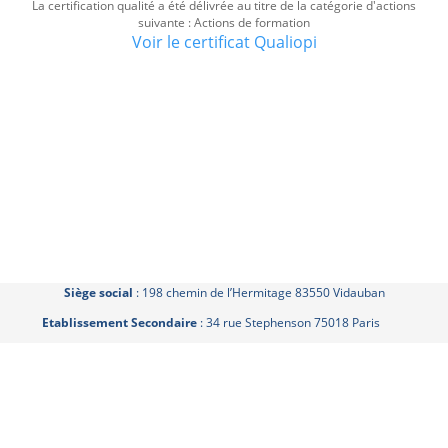
La certification qualité a été délivrée au titre de la catégorie d'actions
suivante : Actions de formation
Voir le certificat Qualiopi
Siège social
: 198 chemin de l’Hermitage 83550 Vidauban
Etablissement Secondaire
: 34 rue Stephenson 75018 Paris
SAS au Capital de 10 000 € - Code NAF (APE) 7830Z - SIRET : 879 262 988
00014
Déclaration enregistrée sous le n° 93830718683 auprès du Préfet de la
région Région Provence Alpes Côtes d'Azur