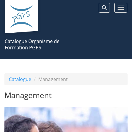
Aller au menu principal
Aller au contenu principal
Personnaliser l'interface
Togg
Rechercher 
Catalogue Organisme de
Formation PGPS
Catalogue
Management
Management