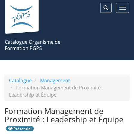
Aller au menu principal
Aller au contenu principal
Personnaliser l'interface
Togg
Rechercher 
Catalogue Organisme de
Formation PGPS
Catalogue
Management
Formation Management de Proximité :
Leadership et Équipe
Formation Management de
Proximité : Leadership et Équipe
Présentiel